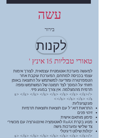
עשה
בירור
לקנות
טאורי טבליות 15 אינץ '
למעשה מערכת אוטומטית עצמאית, לצורך אימות
עצמי בכניסה למתחם, המערכת עוקבת אחר
הטמפרטורה ומודיעה למשתמש על התוצאה באופן
חזותי על המסך לצד תמונה של המשתמש ומפה
תרמית מהמצלמה. אין צורך במגע פיזי.
</s> </s> </s> </s> </s> </s> </s> </s>
</s> </s> </s> </s>
פונקציונליות:
התראות דוא"ל עם תוצאות ותוצאות תרמיות
זיהוי פנים
סימון מותאם אישית
מנוע בקרת ReAX לאוטומציה ואינטגרציה עם מכשירי
צד שלישי ומערכות גישה
יכולות שילוט דיגיטלי
</s> </s> </s> </s> </s> </s> </s> </s>