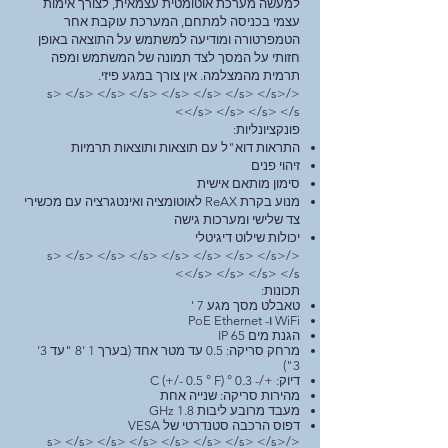
למעשה מערכת אוטומטית עצמאית, לצורך אימות
עצמי בכניסה למתחם, המערכת עוקבת אחר
הטמפרטורה ומודיעה למשתמש על התוצאה באופן
חזותי על המסך לצד תמונה של המשתמש ומפה
תרמית מהמצלמה. אין צורך במגע פיזי.
</s> </s> </s> </s> </s> </s> </s> </s>
</s> </s> </s> </s>
פונקציונליות:
התראות דוא"ל עם תוצאות ותוצאות תרמיות
זיהוי פנים
סימון מותאם אישית
מנוע בקרת ReAX לאוטומציה ואינטגרציה עם מכשירי
צד שלישי ומערכות גישה
יכולות שילוט דיגיטלי
</s> </s> </s> </s> </s> </s> </s> </s>
</s> </s> </s> </s>
תכונות:
טאבלט מסך מגע 7 '
WiFi ו- PoE Ethernet
הגנת מים IP 65
מרחק סריקה: 0.5 עד מטר אחד (בערך 1 '8 "עד 3'
3")
דיוק: +/- 0.3 ° C (+/- 0.5 ° F)
מהירות סריקה: שנייה אחת
מעבד מרובע ליבות 1.8 GHz
דפוס הרכבה סטנדרטי של VESA
</s> </s> </s> </s> </s> </s> </s> </s>