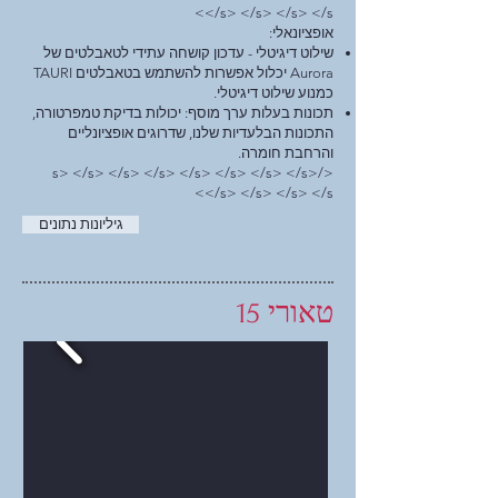
</s> </s> </s> </s>
אופציונאלי:
שילוט דיגיטלי - עדכון קושחה עתידי לטאבלטים של
Aurora יכלול אפשרות להשתמש בטאבלטים TAURI
כמנוע שילוט דיגיטלי.
תכונות בעלות ערך מוסף: יכולות בדיקת טמפרטורה,
התכונות הבלעדיות שלנו, שדרוגים אופציונליים
והרחבת חומרה.
</s> </s> </s> </s> </s> </s> </s> </s>
</s> </s> </s> </s>
גיליונות נתונים
טאורי 15