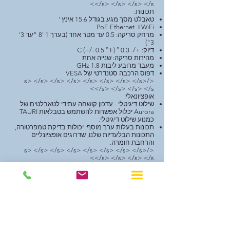
</s> </s> </s> </s>
תכונות:
טאבלט מסך מגע בגודל 15.6 אינץ '
WiFi ו- PoE Ethernet
מרחק סריקה: 0.5 עד מטר אחד (בערך 1 '8 "עד 3'
3")
דיוק: +/- 0.3 ° C (+/- 0.5 ° F)
מהירות סריקה: שנייה אחת
מעבד מרובע ליבות 1.8 GHz
דפוס הרכבה סטנדרטי של VESA
</s> </s> </s> </s> </s> </s> </s> </s>
</s> </s> </s> </s>
אופציונאלי:
שילוט דיגיטלי - עדכון קושחה עתידי לטאבלטים של
Aurora יכלול אפשרות להשתמש בטבלאות TAURI
כמנוע שילוט דיגיטלי.
תכונות בעלות ערך מוסף: יכולות בדיקת טמפרטורה,
התכונות הבלעדיות שלנו, שדרוגים אופציונליים
והרחבת חומרה.
</s> </s> </s> </s> </s> </s> </s> </s>
</s> </s> </s> </s>
גיליונות נתונים
טאורי 21