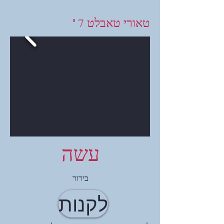
טאורי טאבלט 7 "
עשה
בירור
לקנות